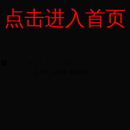
点击进入首页
7
8
9
10
11
12
下一页
共16页 共316条 这是第7页