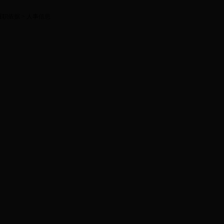
履职依据
> 人事信息