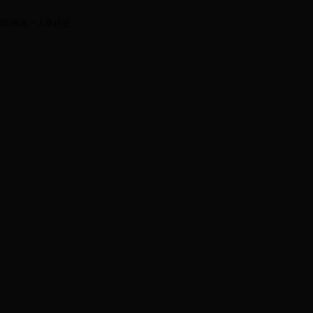
履职依据
> 人事信息