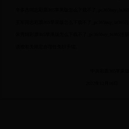
辛多杰同志彩票365苹果版怎么下载不了_pc365buy_
王军同志彩票365苹果版怎么下载不了_pc365buy_b
朱秀娟彩票365苹果版怎么下载不了_pc365buy_bt
请按有关规定办理任免职手续。
中共彩票365苹果版怎
2022年12月16日