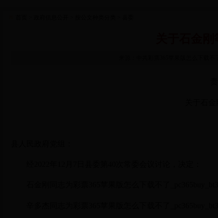
首页
> 政府信息公开
> 按公文种类分类
> 县委
关于石金刚
来源：中共彩票365苹果版怎么下载不了_p
贵
关于石金
县人民政府党组：
经2022年12月7日县委第40次常委会议讨论，决定：
石金刚同志为彩票365苹果版怎么下载不了_pc365buy_b
辛多杰同志为彩票365苹果版怎么下载不了_pc365buy_