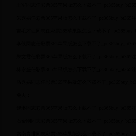
王军同志任彩票365苹果版怎么下载不了_pc365buy_
朱秀娟任彩票365苹果版怎么下载不了_pc365buy_
吉毛才让同志任彩票365苹果版怎么下载不了_pc365bu
李侠同志任彩票365苹果版怎么下载不了_pc365buy_b
朱文君任彩票365苹果版怎么下载不了_pc365buy_bt
林永盛任彩票365苹果版怎么下载不了_pc365buy_b
马秀娟同志任彩票365苹果版怎么下载不了_pc365buy_
免去：
魏琳同志彩票365苹果版怎么下载不了_pc365buy_bt3
石金刚同志彩票365苹果版怎么下载不了_pc365buy_b
索南青排同志彩票365苹果版怎么下载不了_pc365buy_