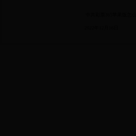
中共彩票365苹果版怎么下载不了_pc365
2022年12月16日