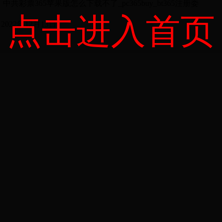
载不了_pc365buy_bt365注册委
点击进入首页
月13日