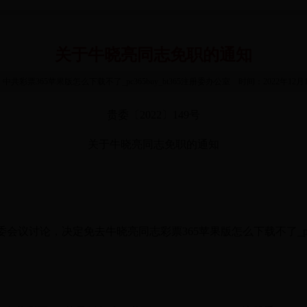
关于牛晓亮同志免职的通知
中共彩票365苹果版怎么下载不了_pc365buy_bt365注册委办公室 时间：2022年12
贵委〔2022〕149号
关于牛晓亮同志免职的通知
委会议讨论，决定免去牛晓亮同志彩票365苹果版怎么下载不了_pc36