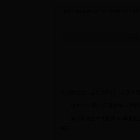
首页
> 政府信息公开
> 按公文种类分类
> 县委
来源：
各乡镇党委，县委各部门，县直各
经2022年9月30日县委第3
马伟同志任中共彩票365苹果版怎
书记。