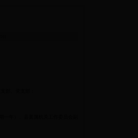
月25日
总支部、党支部：
、试用期一年）、县直属机关工作委员会副