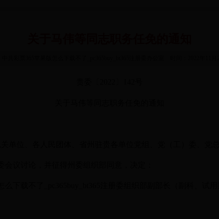
关于马伟等同志职务任免的通知
中共彩票365苹果版怎么下载不了_pc365buy_bt365注册委办公室 时间：2022年11
贵委〔2022〕142号
关于马伟等同志职务任免的通知
机关单位、各人民团体、省州驻贵各单位党组、党（工）委、党
5次常委会议讨论，并征得州委组织部同意，决定：
么下载不了_pc365buy_bt365注册委组织部副部长（副科