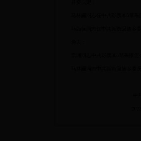
县委决定：
马林圃同志任中共彩票365苹果版
马西征同志任中共新街回族乡
免去：
李渊同志中共彩票365苹果版怎么
马林圃同志中共新街回族乡委
中共彩票365苹果版怎么
2022年11月