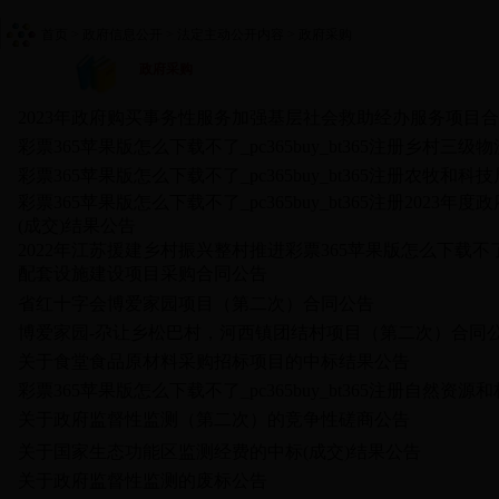
首页
> 政府信息公开
> 法定主动公开内容
> 政府采购
政府采购
2023年政府购买事务性服务加强基层社会救助经办服务项目
彩票365苹果版怎么下载不了_pc365buy_bt365注册乡村
彩票365苹果版怎么下载不了_pc365buy_bt365注册农牧和科
彩票365苹果版怎么下载不了_pc365buy_bt365注册2
(成交)结果公告
2022年江苏援建乡村振兴整村推进彩票365苹果版怎么下载不了_
配套设施建设项目采购合同公告
省红十字会博爱家园项目（第二次）合同公告
博爱家园-尕让乡松巴村，河西镇团结村项目（第二次）合同
关于食堂食品原材料采购招标项目的中标结果公告
彩票365苹果版怎么下载不了_pc365buy_bt365注册自然资
关于政府监督性监测（第二次）的竞争性磋商公告
关于国家生态功能区监测经费的中标(成交)结果公告
关于政府监督性监测的废标公告