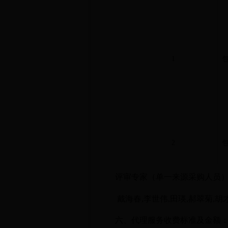
1
2
评审专家（单一来源采购人员
戴海春,李世伟,田瑛,郝翠菊,胡
六、代理服务收费标准及金额