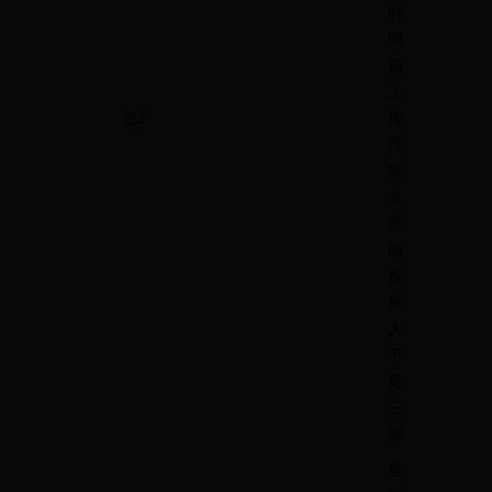
时
间
前
上
包
2
传
投
标
文
件
的
投
标
人
不
足
三
家
至