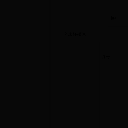
包
4
2.废标结果:
序号