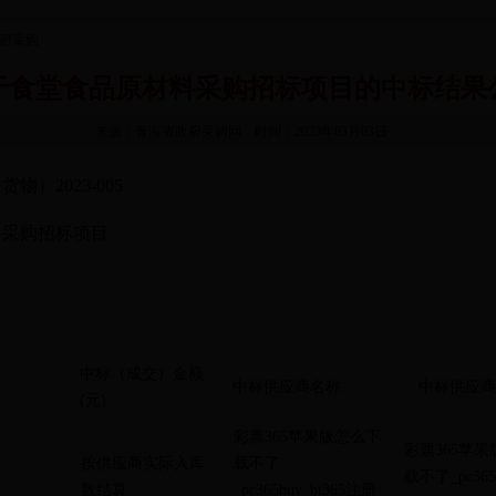
政府采购
于食堂食品原材料采购招标项目的中标结果
来源：青海省政府采购网 时间：2023年03月03日
物）2023-005
料采购招标项目
中标（成交）金额
中标供应商名称
中标供应商
(
元
)
彩票365苹果版怎么下
彩票365苹
按供应商实际入库
载不了
载不了_pc365b
数结算
_pc365buy_bt365注册