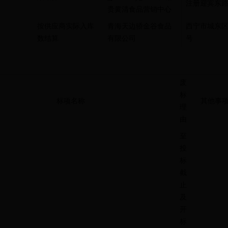
注册迎宾东
贵黄清食品营销中心
按供应商实际入库
青海天边骄金谷食品
西宁市城东
数结算
有限公司
号
废
标
标项名称
其他事
理
由
至
投
标
截
止
及
开
标