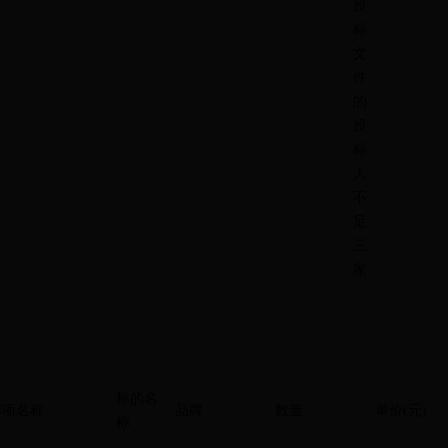
投
标
文
件
的
投
标
人
不
足
三
家
标的名
标项名称
品牌
数量
单价
(
元
)
称