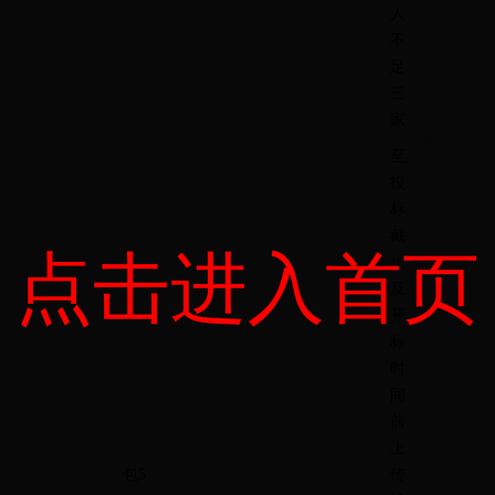
人
不
足
三
家
至
投
标
截
点击进入首页
止
及
开
标
时
间
前
上
包
5
传