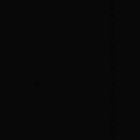
投
标
截
止
及
开
标
时
间
前
上
包
3
传
投
标
文
件
的
投
标