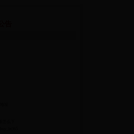
公告
地址
果版怎么下
uy_bt365