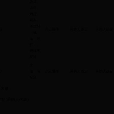
蔬菜、
调料、
鸡蛋、
粉条、
添加剂
包
1
详见附件
采购人确定
采购人确定
（碱
面、苏
打）、
鸡腿等
配送
米、
包
4
面、油
详见附件
采购人确定
采购人确定
配送
）名单：
才郎(采购人代表)
：