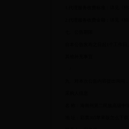
1.代理服务收费标准：
详见《招
2.代理服务收费金额：
详见《招
七、公告期限
自本公告发布之日
其他补充事宜
/
九、对本次公告内容提出询问
采购人信息
名 称：
海南州第二民族高级中
地 址：
彩票365苹果版怎么下载不了