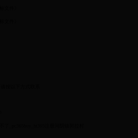
标文件》
标文件》
起1个工作日。
，请按以下方式联系
学
_pc365buy_bt365注册河阴镇郭拉村