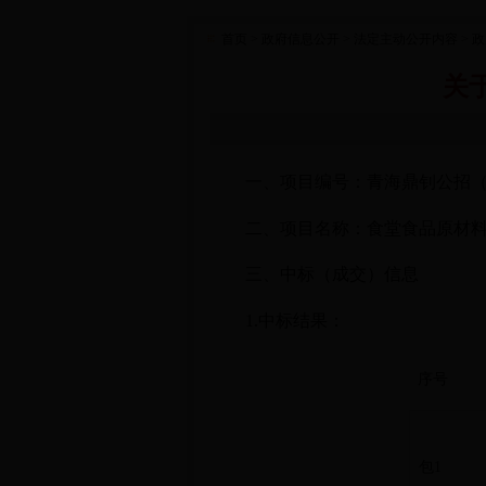
首页
> 政府信息公开
> 法定主动公开内容
> 
关
一、项目编号：
青海鼎钊公招（货
二、项目名称：
食堂食品原材
三、中标（成交）信息
1.中标结果：
序号
包
1