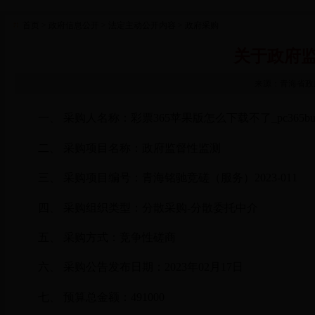
首页
> 政府信息公开
> 法定主动公开内容
> 政府采购
关于政府
来源：青海省政府
一、 采购人名称：彩票365苹果版怎么下载不了_pc365bu
二、 采购项目名称：政府监督性监测
三、 采购项目编号：青海铭驰竞磋（服务）
2023-011
四、 采购组织类型：分散采购
-
分散委托中介
五、 采购方式：竞争性磋商
六、 采购公告发布日期：
2023
年
02
月
17
日
七、 预算总金额：
491000