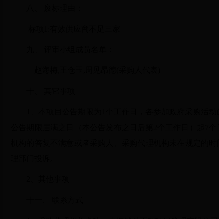
八、 废标理由：
标项
1:
有效供应商不足三家
九、 评审小组成员名单：
赵海梅
,
王仓玉
,
周见昂德
(
采购人代表
)
十、 其它事项
1
、本项目公告期限为
1
个工作日，各参加政府采购活动
公告期限届满之日（本公告发布之日后第
2
个工作日）起
7
个
机构的答复不满意或者采购人、采购代理机构未在规定的时
理部门投诉。
2
、其他事项
十一、 联系方式