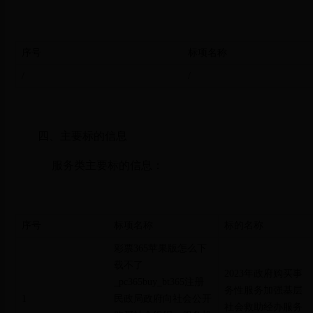
序号
标项名称
/
/
四、主要标的信息
服务类主要标的信息：
序号
标项名称
标的名称
彩票365苹果版怎么下
载不了
2023
年政府购买事
_pc365buy_bt365注册
务性服务加强基层
1
民政局政府向社会公开
社会救助经办服务