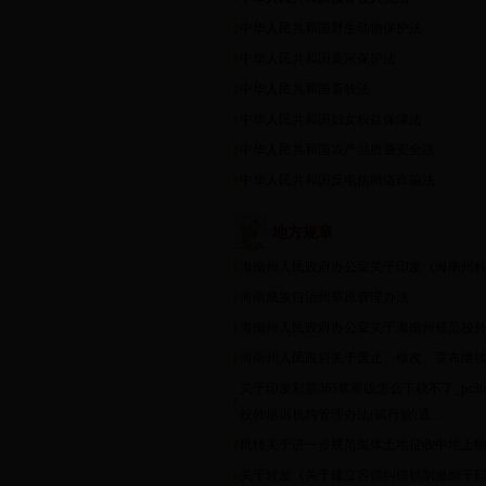
中华人民共和国野生动物保护法
中华人民共和国黄河保护法
中华人民共和国畜牧法
中华人民共和国妇女权益保障法
中华人民共和国农产品质量安全法
中华人民共和国反电信网络诈骗法
地方规章
海南州人民政府办公室关于印发《海南州科技
海南藏族自治州草原管理办法
海南州人民政府办公室关于海南州规范校外培
海南州人民政府关于废止、修改、宣布继续有
关于印发彩票365苹果版怎么下载不了_pc365b
校外培训机构管理办法(试行)的通...
批转关于进一步规范集体土地征收中地上物补
关于转发《关于建立容错纠错机制激励干部担