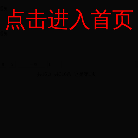
通知
点击进入首页
通知
8
9
下一页
共16页 共316条 这是第1页