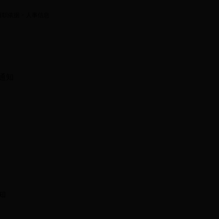
履职依据
> 人事信息
通知
知